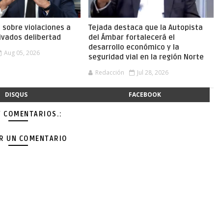
a sobre violaciones a
Tejada destaca que la Autopista
ivados delibertad
del Ámbar fortalecerá el
desarrollo económico y la
Aug 05, 2026
seguridad vial en la región Norte
Redacción
Jul 28, 2026
DISQUS
FACEBOOK
Y COMENTARIOS.:
AR UN COMENTARIO