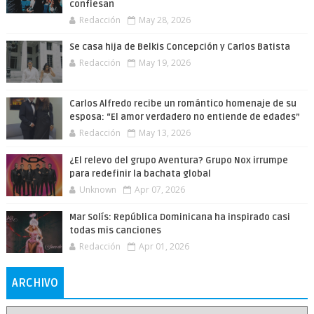
confiesan
Redacción
May 28, 2026
Se casa hija de Belkis Concepción y Carlos Batista
Redacción
May 19, 2026
Carlos Alfredo recibe un romántico homenaje de su
esposa: “El amor verdadero no entiende de edades”
Redacción
May 13, 2026
¿El relevo del grupo Aventura? Grupo Nox irrumpe
para redefinir la bachata global
Unknown
Apr 07, 2026
Mar Solís: República Dominicana ha inspirado casi
todas mis canciones
Redacción
Apr 01, 2026
ARCHIVO