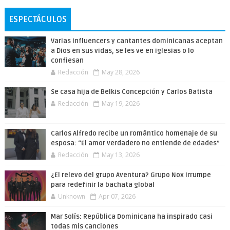
ESPECTÁCULOS
Varias influencers y cantantes dominicanas aceptan
a Dios en sus vidas, se les ve en iglesias o lo
confiesan
Redacción
May 28, 2026
Se casa hija de Belkis Concepción y Carlos Batista
Redacción
May 19, 2026
Carlos Alfredo recibe un romántico homenaje de su
esposa: “El amor verdadero no entiende de edades”
Redacción
May 13, 2026
¿El relevo del grupo Aventura? Grupo Nox irrumpe
para redefinir la bachata global
Unknown
Apr 07, 2026
Mar Solís: República Dominicana ha inspirado casi
todas mis canciones