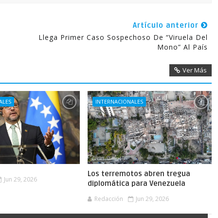
Artículo anterior
Llega Primer Caso Sospechoso De “viruela Del
Mono” Al País
Ver Más
ALES
INTERNACIONALES
Los terremotos abren tregua
Jun 29, 2026
diplomática para Venezuela
Redacción
Jun 29, 2026