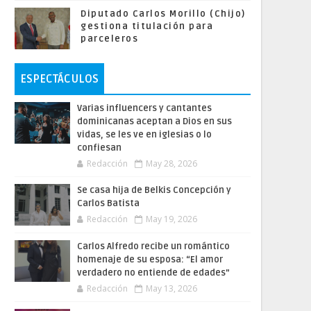
Diputado Carlos Morillo (Chijo)
gestiona titulación para
parceleros
ESPECTÁCULOS
Varias influencers y cantantes
dominicanas aceptan a Dios en sus
vidas, se les ve en iglesias o lo
confiesan
Redacción
May 28, 2026
Se casa hija de Belkis Concepción y
Carlos Batista
Redacción
May 19, 2026
Carlos Alfredo recibe un romántico
homenaje de su esposa: “El amor
verdadero no entiende de edades”
Redacción
May 13, 2026