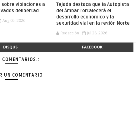
a sobre violaciones a
Tejada destaca que la Autopista
ivados delibertad
del Ámbar fortalecerá el
desarrollo económico y la
Aug 05, 2026
seguridad vial en la región Norte
Redacción
Jul 28, 2026
DISQUS
FACEBOOK
Y COMENTARIOS.:
AR UN COMENTARIO