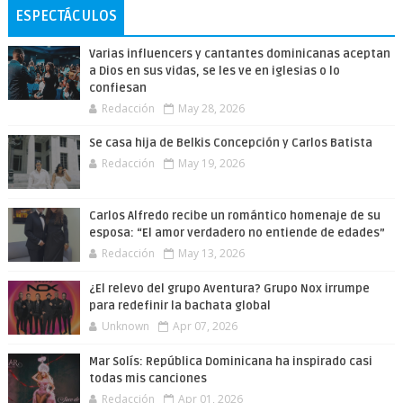
ESPECTÁCULOS
Varias influencers y cantantes dominicanas aceptan
a Dios en sus vidas, se les ve en iglesias o lo
confiesan
Redacción
May 28, 2026
Se casa hija de Belkis Concepción y Carlos Batista
Redacción
May 19, 2026
Carlos Alfredo recibe un romántico homenaje de su
esposa: “El amor verdadero no entiende de edades”
Redacción
May 13, 2026
¿El relevo del grupo Aventura? Grupo Nox irrumpe
para redefinir la bachata global
Unknown
Apr 07, 2026
Mar Solís: República Dominicana ha inspirado casi
todas mis canciones
Redacción
Apr 01, 2026