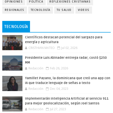
OPINIONES
POLÍTICA
REFLEXIONES CRISTIANAS
REGIONALES
TECNOLOGÍA
TU SALUD
VIDEOS
TECNOLOGÍA
Científicos destacan potencial del sargazo para
energía y agricultura
CRISTHIAN MATEO
Jul 02, 2026
Presidente Luis Abinader entrega radar; costó $250
MM
Redacción
Feb 26, 2026
Yamillet Payano, la dominicana que creó una app con
IA que traduce lenguaje de señas a texto
Redacción
Dec 04, 2023
Implementarán Inteligencia Artificial al servicio 911
para mejor geolocalización, según Joel Santos
Redacción
Jul 27, 2023