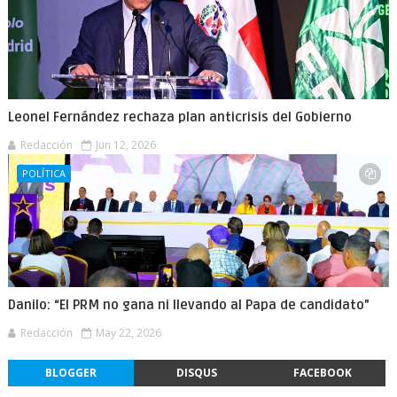
Leonel Fernández rechaza plan anticrisis del Gobierno
Redacción
Jun 12, 2026
POLÍTICA
Danilo: “El PRM no gana ni llevando al Papa de candidato”
Redacción
May 22, 2026
BLOGGER
DISQUS
FACEBOOK