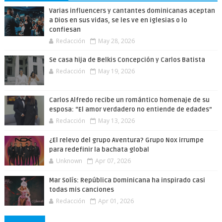
Varias influencers y cantantes dominicanas aceptan
a Dios en sus vidas, se les ve en iglesias o lo
confiesan
Redacción
May 28, 2026
Se casa hija de Belkis Concepción y Carlos Batista
Redacción
May 19, 2026
Carlos Alfredo recibe un romántico homenaje de su
esposa: “El amor verdadero no entiende de edades”
Redacción
May 13, 2026
¿El relevo del grupo Aventura? Grupo Nox irrumpe
para redefinir la bachata global
Unknown
Apr 07, 2026
Mar Solís: República Dominicana ha inspirado casi
todas mis canciones
Redacción
Apr 01, 2026