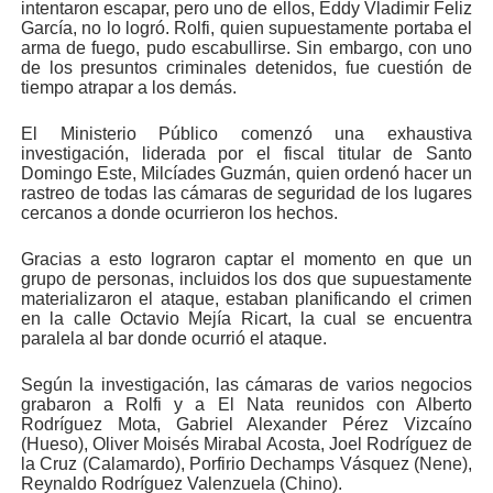
intentaron escapar, pero uno de ellos, Eddy Vladimir Feliz
García, no lo logró. Rolfi, quien supuestamente portaba el
arma de fuego, pudo escabullirse. Sin embargo, con uno
de los presuntos criminales detenidos, fue cuestión de
tiempo atrapar a los demás.
El Ministerio Público comenzó una exhaustiva
investigación, liderada por el fiscal titular de Santo
Domingo Este, Milcíades Guzmán, quien ordenó hacer un
rastreo de todas las cámaras de seguridad de los lugares
cercanos a donde ocurrieron los hechos.
Gracias a esto lograron captar el momento en que un
grupo de personas, incluidos los dos que supuestamente
materializaron el ataque, estaban planificando el crimen
en la calle Octavio Mejía Ricart, la cual se encuentra
paralela al bar donde ocurrió el ataque.
Según la investigación, las cámaras de varios negocios
grabaron a Rolfi y a El Nata reunidos con Alberto
Rodríguez Mota, Gabriel Alexander Pérez Vizcaíno
(Hueso), Oliver Moisés Mirabal Acosta, Joel Rodríguez de
la Cruz (Calamardo), Porfirio Dechamps Vásquez (Nene),
Reynaldo Rodríguez Valenzuela (Chino).