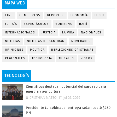
MAPA WEB
CINE
CONCIERTOS
DEPORTES
ECONOMÍA
EE.UU
EL PAÍS
ESPECTÁCULOS
GOBIERNO
HAITÍ
INTERNACIONALES
JUSTICIA
LA VIDA
NACIONALES
NOTICIAS
NOTICIAS DE SAN JUAN
NOVEDADES
OPINIONES
POLÍTICA
REFLEXIONES CRISTIANAS
REGIONALES
TECNOLOGÍA
TU SALUD
VIDEOS
TECNOLOGÍA
Científicos destacan potencial del sargazo para
energía y agricultura
CRISTHIAN MATEO
Jul 02, 2026
Presidente Luis Abinader entrega radar; costó $250
MM