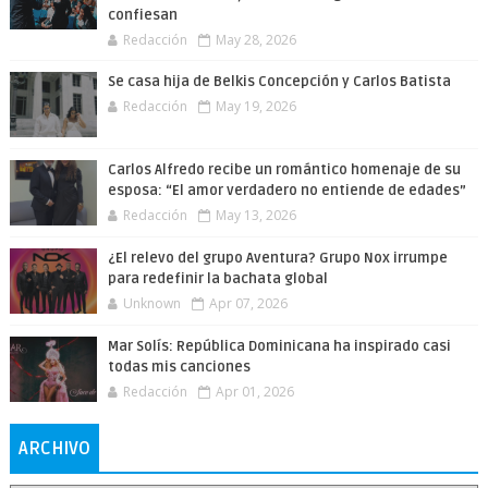
confiesan
Redacción
May 28, 2026
Se casa hija de Belkis Concepción y Carlos Batista
Redacción
May 19, 2026
Carlos Alfredo recibe un romántico homenaje de su
esposa: “El amor verdadero no entiende de edades”
Redacción
May 13, 2026
¿El relevo del grupo Aventura? Grupo Nox irrumpe
para redefinir la bachata global
Unknown
Apr 07, 2026
Mar Solís: República Dominicana ha inspirado casi
todas mis canciones
Redacción
Apr 01, 2026
ARCHIVO