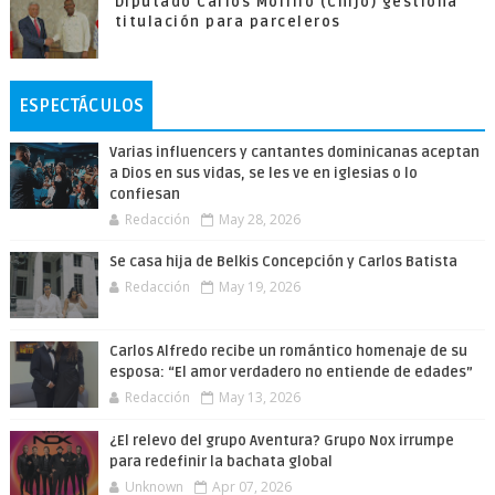
Diputado Carlos Morillo (Chijo) gestiona
titulación para parceleros
ESPECTÁCULOS
Varias influencers y cantantes dominicanas aceptan
a Dios en sus vidas, se les ve en iglesias o lo
confiesan
Redacción
May 28, 2026
Se casa hija de Belkis Concepción y Carlos Batista
Redacción
May 19, 2026
Carlos Alfredo recibe un romántico homenaje de su
esposa: “El amor verdadero no entiende de edades”
Redacción
May 13, 2026
¿El relevo del grupo Aventura? Grupo Nox irrumpe
para redefinir la bachata global
Unknown
Apr 07, 2026