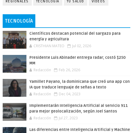
REGIONALES
TECNOLOGÍA
TU SALUD
VIDEOS
TECNOLOGÍA
Científicos destacan potencial del sargazo para
energía y agricultura
CRISTHIAN MATEO
Jul 02, 2026
Presidente Luis Abinader entrega radar; costó $250
MM
Redacción
Feb 26, 2026
Yamillet Payano, la dominicana que creó una app con
IA que traduce lenguaje de señas a texto
Redacción
Dec 04, 2023
Implementarán Inteligencia Artificial al servicio 911
para mejor geolocalización, según Joel Santos
Redacción
Jul 27, 2023
Las diferencias entre Inteligencia Artificial y Machine