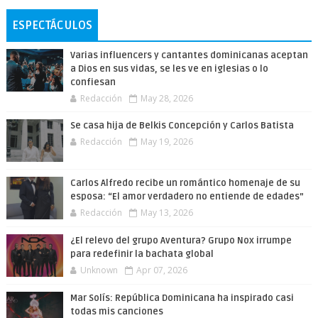
ESPECTÁCULOS
Varias influencers y cantantes dominicanas aceptan
a Dios en sus vidas, se les ve en iglesias o lo
confiesan
Redacción
May 28, 2026
Se casa hija de Belkis Concepción y Carlos Batista
Redacción
May 19, 2026
Carlos Alfredo recibe un romántico homenaje de su
esposa: “El amor verdadero no entiende de edades”
Redacción
May 13, 2026
¿El relevo del grupo Aventura? Grupo Nox irrumpe
para redefinir la bachata global
Unknown
Apr 07, 2026
Mar Solís: República Dominicana ha inspirado casi
todas mis canciones