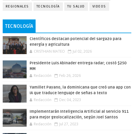
REGIONALES
TECNOLOGÍA
TU SALUD
VIDEOS
TECNOLOGÍA
Científicos destacan potencial del sargazo para
energía y agricultura
CRISTHIAN MATEO
Jul 02, 2026
Presidente Luis Abinader entrega radar; costó $250
MM
Redacción
Feb 26, 2026
Yamillet Payano, la dominicana que creó una app con
IA que traduce lenguaje de señas a texto
Redacción
Dec 04, 2023
Implementarán Inteligencia Artificial al servicio 911
para mejor geolocalización, según Joel Santos
Redacción
Jul 27, 2023