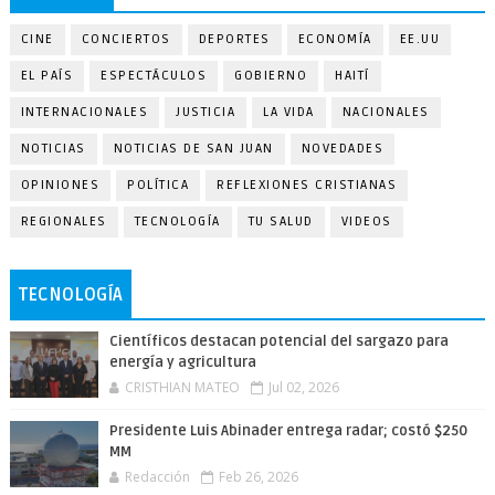
CINE
CONCIERTOS
DEPORTES
ECONOMÍA
EE.UU
EL PAÍS
ESPECTÁCULOS
GOBIERNO
HAITÍ
INTERNACIONALES
JUSTICIA
LA VIDA
NACIONALES
NOTICIAS
NOTICIAS DE SAN JUAN
NOVEDADES
OPINIONES
POLÍTICA
REFLEXIONES CRISTIANAS
REGIONALES
TECNOLOGÍA
TU SALUD
VIDEOS
TECNOLOGÍA
Científicos destacan potencial del sargazo para
energía y agricultura
CRISTHIAN MATEO
Jul 02, 2026
Presidente Luis Abinader entrega radar; costó $250
MM
Redacción
Feb 26, 2026