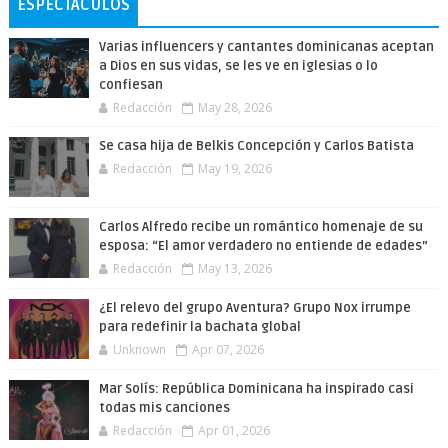
ESPECTÁCULOS
Varias influencers y cantantes dominicanas aceptan
a Dios en sus vidas, se les ve en iglesias o lo
confiesan
Redacción
May 28, 2026
Se casa hija de Belkis Concepción y Carlos Batista
Redacción
May 19, 2026
Carlos Alfredo recibe un romántico homenaje de su
esposa: “El amor verdadero no entiende de edades”
Redacción
May 13, 2026
¿El relevo del grupo Aventura? Grupo Nox irrumpe
para redefinir la bachata global
Unknown
Apr 07, 2026
Mar Solís: República Dominicana ha inspirado casi
todas mis canciones
Redacción
Apr 01, 2026