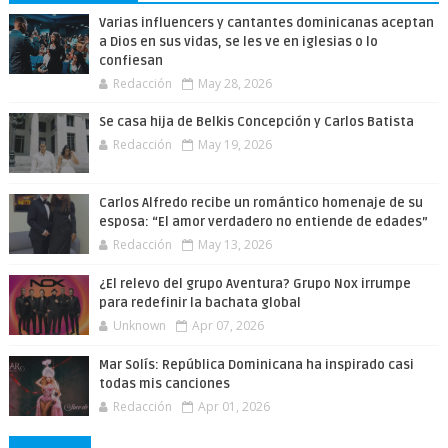
Varias influencers y cantantes dominicanas aceptan
a Dios en sus vidas, se les ve en iglesias o lo
confiesan
Redacción
May 28, 2026
Se casa hija de Belkis Concepción y Carlos Batista
Redacción
May 19, 2026
Carlos Alfredo recibe un romántico homenaje de su
esposa: “El amor verdadero no entiende de edades”
Redacción
May 13, 2026
¿El relevo del grupo Aventura? Grupo Nox irrumpe
para redefinir la bachata global
Unknown
Apr 07, 2026
Mar Solís: República Dominicana ha inspirado casi
todas mis canciones
Redacción
Apr 01, 2026