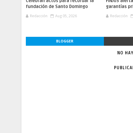
Celebran actos para recordar la
FINJUS alert
fundación de Santo Domingo
garantías pr
Redacción
Aug 05, 2026
Redacción
BLOGGER
NO HA
PUBLIC