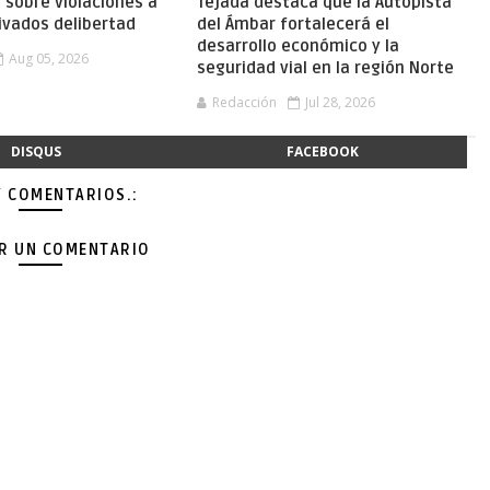
a sobre violaciones a
Tejada destaca que la Autopista
ivados delibertad
del Ámbar fortalecerá el
desarrollo económico y la
Aug 05, 2026
seguridad vial en la región Norte
Redacción
Jul 28, 2026
DISQUS
FACEBOOK
Y COMENTARIOS.:
AR UN COMENTARIO