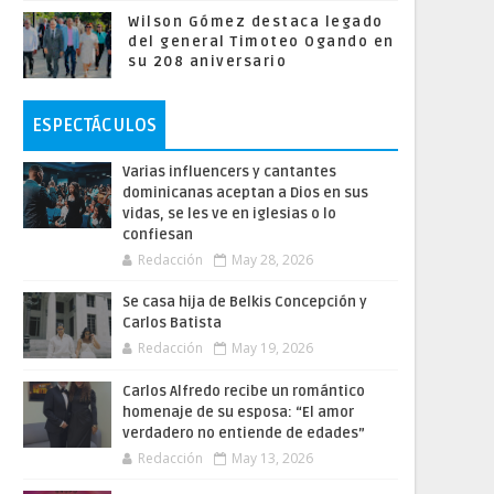
Wilson Gómez destaca legado
del general Timoteo Ogando en
su 208 aniversario
ESPECTÁCULOS
Varias influencers y cantantes
dominicanas aceptan a Dios en sus
vidas, se les ve en iglesias o lo
confiesan
Redacción
May 28, 2026
Se casa hija de Belkis Concepción y
Carlos Batista
Redacción
May 19, 2026
Carlos Alfredo recibe un romántico
homenaje de su esposa: “El amor
verdadero no entiende de edades”
Redacción
May 13, 2026