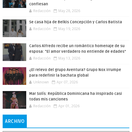
confiesan
Redacción
May 28, 2026
Se casa hija de Belkis Concepción y Carlos Batista
Redacción
May 19, 2026
Carlos Alfredo recibe un romántico homenaje de su
esposa: “El amor verdadero no entiende de edades”
Redacción
May 13, 2026
¿El relevo del grupo Aventura? Grupo Nox irrumpe
para redefinir la bachata global
Unknown
Apr 07, 2026
Mar Solís: República Dominicana ha inspirado casi
todas mis canciones
Redacción
Apr 01, 2026
ARCHIVO