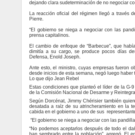
dejando clara sudeterminación de no negociar co
La reacción oficial del régimen llegó a través 
Pierre.
“El gobierno se niega a negociar con las pandi
prensa capitalinos.
El cambio de enfoque de “Barbecue”, que había 
dimitía a su cargo, se produce pocos días des
Defensa, Enold Joseph.
Ante esto, el ministro, cuyas empresas fueron o
desde inicios de esta semana, negó luego haber t
Lo que dijo Jean Rebel
Estas condiciones que planteó el líder de la G-
de la Comisión Nacional de Desarme y Reintegr
Según Dorcénat, Jimmy Chérisier también quiere,
desatada a raíz de su atrincheramiento en la te
cabida en el gobierno a uno de sus representant
“El gobierno se niega a negociar con las pandillas
“No podemos aceptarlos después de todo el dañ
han sembrado entre la población”, agregó. El e