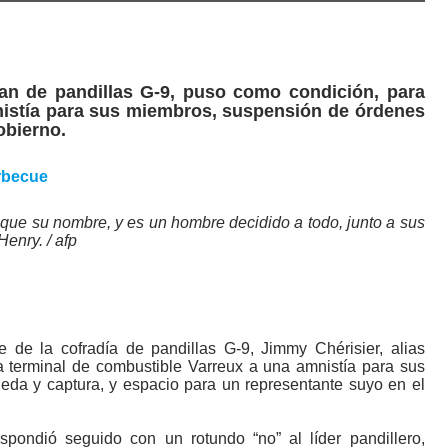
clan de pandillas G-9, puso como condición, para
mnistía para sus miembros, suspensión de órdenes
obierno.
ue su nombre, y es un hombre decidido a todo, junto a sus
enry. / afp
e de la cofradía de pandillas G-9, Jimmy Chérisier, alias
a terminal de combustible Varreux a una amnistía para sus
da y captura, y espacio para un representante suyo en el
spondió seguido con un rotundo “no” al líder pandillero,