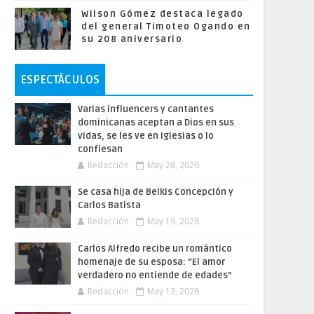
Wilson Gómez destaca legado
del general Timoteo Ogando en
su 208 aniversario
ESPECTÁCULOS
Varias influencers y cantantes
dominicanas aceptan a Dios en sus
vidas, se les ve en iglesias o lo
confiesan
Redacción
May 28, 2026
Se casa hija de Belkis Concepción y
Carlos Batista
Redacción
May 19, 2026
Carlos Alfredo recibe un romántico
homenaje de su esposa: “El amor
verdadero no entiende de edades”
Redacción
May 13, 2026