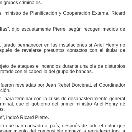
n grupos criminales.
del ministro de Planificación y Cooperación Externa, Ricard
llas”, dijo escuetamente Pierre, según recogen medios de
jurado permanecer en las instalaciones si Ariel Henry no
pués de revelarse presuntos contactos con el titular de
bjeto de ataques e incendios durante una ola de disturbios
ratado con el cabecilla del grupo de bandas.
9 fueron reveladas por Jean Rebel Dorcénat, el Coordinador
ación.
 para terminar con la crisis de desabastecimiento general
rminal, que el gobierno del primer ministro Ariel Henry dé
es.
”, indicó Ricard Pierre.
o que han causado al país, después de todo el dolor que
ncarecimiento del combustible empezó a recrudecer tras la