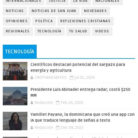
INTERNACIONALES
JUSTICIA
LA VIDA
NACIONALES
NOTICIAS
NOTICIAS DE SAN JUAN
NOVEDADES
OPINIONES
POLÍTICA
REFLEXIONES CRISTIANAS
REGIONALES
TECNOLOGÍA
TU SALUD
VIDEOS
TECNOLOGÍA
Científicos destacan potencial del sargazo para
energía y agricultura
CRISTHIAN MATEO
Jul 02, 2026
Presidente Luis Abinader entrega radar; costó $250
MM
Redacción
Feb 26, 2026
Yamillet Payano, la dominicana que creó una app con
IA que traduce lenguaje de señas a texto
Redacción
Dec 04, 2023