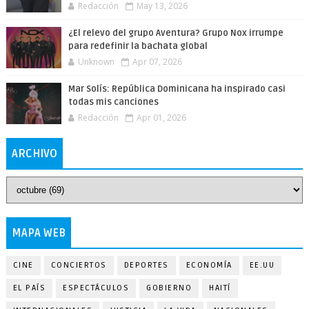
Redacción
May 13, 2026
¿El relevo del grupo Aventura? Grupo Nox irrumpe
para redefinir la bachata global
Unknown
Apr 07, 2026
Mar Solís: República Dominicana ha inspirado casi
todas mis canciones
Redacción
Apr 01, 2026
ARCHIVO
MAPA WEB
CINE
CONCIERTOS
DEPORTES
ECONOMÍA
EE.UU
EL PAÍS
ESPECTÁCULOS
GOBIERNO
HAITÍ