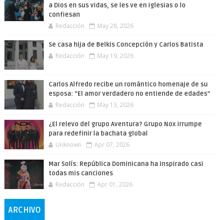
a Dios en sus vidas, se les ve en iglesias o lo
confiesan
Redacción
May 28, 2026
Se casa hija de Belkis Concepción y Carlos Batista
Redacción
May 19, 2026
Carlos Alfredo recibe un romántico homenaje de su
esposa: “El amor verdadero no entiende de edades”
Redacción
May 13, 2026
¿El relevo del grupo Aventura? Grupo Nox irrumpe
para redefinir la bachata global
Unknown
Apr 07, 2026
Mar Solís: República Dominicana ha inspirado casi
todas mis canciones
Redacción
Apr 01, 2026
ARCHIVO