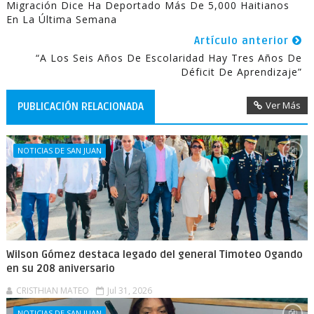
Migración Dice Ha Deportado Más De 5,000 Haitianos
En La Última Semana
Artículo anterior
“A Los Seis Años De Escolaridad Hay Tres Años De
Déficit De Aprendizaje”
Ver Más
PUBLICACIÓN RELACIONADA
NOTICIAS DE SAN JUAN
Wilson Gómez destaca legado del general Timoteo Ogando
en su 208 aniversario
CRISTHIAN MATEO
Jul 31, 2026
NOTICIAS DE SAN JUAN