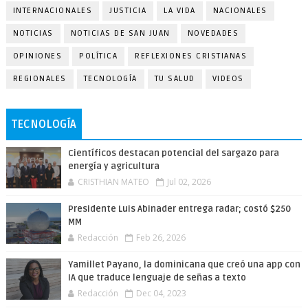
INTERNACIONALES
JUSTICIA
LA VIDA
NACIONALES
NOTICIAS
NOTICIAS DE SAN JUAN
NOVEDADES
OPINIONES
POLÍTICA
REFLEXIONES CRISTIANAS
REGIONALES
TECNOLOGÍA
TU SALUD
VIDEOS
TECNOLOGÍA
Científicos destacan potencial del sargazo para
energía y agricultura
CRISTHIAN MATEO
Jul 02, 2026
Presidente Luis Abinader entrega radar; costó $250
MM
Redacción
Feb 26, 2026
Yamillet Payano, la dominicana que creó una app con
IA que traduce lenguaje de señas a texto
Redacción
Dec 04, 2023