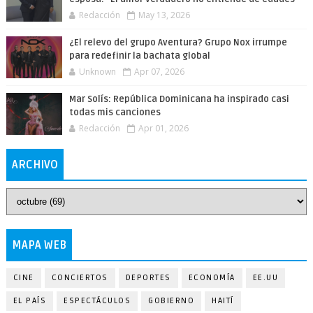
Redacción
May 13, 2026
¿El relevo del grupo Aventura? Grupo Nox irrumpe
para redefinir la bachata global
Unknown
Apr 07, 2026
Mar Solís: República Dominicana ha inspirado casi
todas mis canciones
Redacción
Apr 01, 2026
ARCHIVO
MAPA WEB
CINE
CONCIERTOS
DEPORTES
ECONOMÍA
EE.UU
EL PAÍS
ESPECTÁCULOS
GOBIERNO
HAITÍ