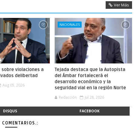
Ver Más
NACIONALES
a sobre violaciones a
Tejada destaca que la Autopista
ivados delibertad
del Ámbar fortalecerá el
desarrollo económico y la
Aug 05, 2026
seguridad vial en la región Norte
Redacción
Jul 28, 2026
DISQUS
FACEBOOK
Y COMENTARIOS.: