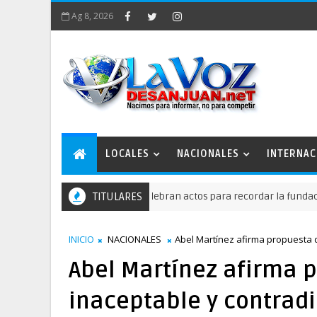
Ag 8, 2026
LOCALES
NACIONALES
INTERNAC
Celebran actos para recordar la fundación de San
TITULARES
NACIONALES
INICIO
NACIONALES
Abel Martínez afirma propuesta d
Abel Martínez afirma 
inaceptable y contradi