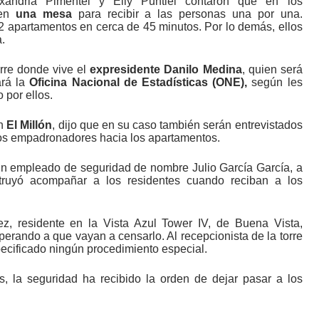
lexandria Pimentel y Eily Puntiel contaron que en los
 en
una mesa
para recibir a las personas una por una.
 apartamentos en cerca de 45 minutos. Por lo demás, ellos
.
orre donde vive el
expresidente Danilo Medina
, quien será
ará la
Oficina Nacional de Estadísticas (ONE),
según les
o por ellos.
en
El Millón
, dijo que en su caso también serán entrevistados
 los empadronadores hacia los apartamentos.
un empleado de seguridad de nombre Julio García García, a
struyó acompañar a los residentes cuando reciban a los
ez, residente en la Vista Azul Tower IV, de Buena Vista,
erando a que vayan a censarlo. Al recepcionista de la torre
pecificado ningún procedimiento especial.
s, la seguridad ha recibido la orden de dejar pasar a los