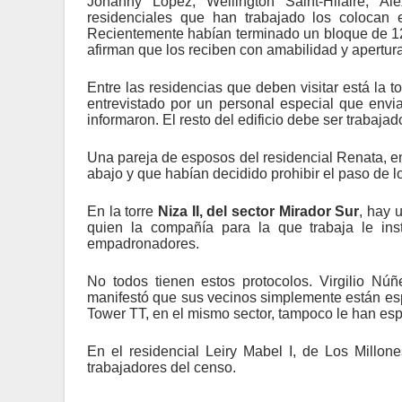
Johanny López, Wellington Saint-Hilaire, A
residenciales que han trabajado los colocan
Recientemente habían terminado un bloque de 12
afirman que los reciben con amabilidad y apertura
Entre las residencias que deben visitar está la t
entrevistado por un personal especial que envi
informaron. El resto del edificio debe ser trabajad
Una pareja de esposos del residencial Renata, 
abajo y que habían decidido prohibir el paso de
En la torre
Niza II, del sector Mirador Sur
, hay 
quien la compañía para la que trabaja le in
empadronadores.
No todos tienen estos protocolos. Virgilio Núñ
manifestó que sus vecinos simplemente están esp
Tower TT, en el mismo sector, tampoco le han es
En el residencial Leiry Mabel I, de Los Millone
trabajadores del censo.