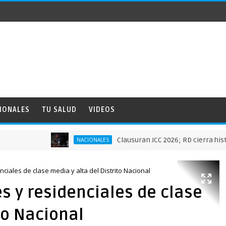
IONALES
TU SALUD
VIDEOS
Clausuran JCC 2026; RD cierra histórica actua
NACIONALES
nciales de clase media y alta del Distrito Nacional
es y residenciales de clase
to Nacional