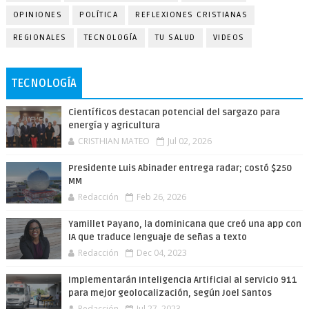
OPINIONES
POLÍTICA
REFLEXIONES CRISTIANAS
REGIONALES
TECNOLOGÍA
TU SALUD
VIDEOS
TECNOLOGÍA
Científicos destacan potencial del sargazo para
energía y agricultura
CRISTHIAN MATEO
Jul 02, 2026
Presidente Luis Abinader entrega radar; costó $250
MM
Redacción
Feb 26, 2026
Yamillet Payano, la dominicana que creó una app con
IA que traduce lenguaje de señas a texto
Redacción
Dec 04, 2023
Implementarán Inteligencia Artificial al servicio 911
para mejor geolocalización, según Joel Santos
Redacción
Jul 27, 2023