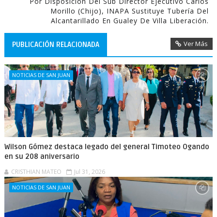
Por Disposición Del Sub Director Ejecutivo Carlos
Morillo (Chijo), INAPA Sustituye Tubería Del
Alcantarillado En Gualey De Villa Liberación.
Ver Más
PUBLICACIÓN RELACIONADA
NOTICIAS DE SAN JUAN
Wilson Gómez destaca legado del general Timoteo Ogando
en su 208 aniversario
CRISTHIAN MATEO
Jul 31, 2026
NOTICIAS DE SAN JUAN