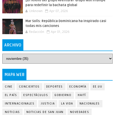
¿El relevo del grupo Aventura? Grupo Nox irrumpe
para redefinir la bachata global
Unknown
Apr 07, 2026
Mar Solís: República Dominicana ha inspirado casi
todas mis canciones
Redacción
Apr 01, 2026
ARCHIVO
MAPA WEB
CINE
CONCIERTOS
DEPORTES
ECONOMÍA
EE.UU
EL PAÍS
ESPECTÁCULOS
GOBIERNO
HAITÍ
INTERNACIONALES
JUSTICIA
LA VIDA
NACIONALES
NOTICIAS
NOTICIAS DE SAN JUAN
NOVEDADES