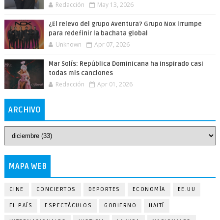
Redacción
May 13, 2026
¿El relevo del grupo Aventura? Grupo Nox irrumpe
para redefinir la bachata global
Unknown
Apr 07, 2026
Mar Solís: República Dominicana ha inspirado casi
todas mis canciones
Redacción
Apr 01, 2026
ARCHIVO
MAPA WEB
CINE
CONCIERTOS
DEPORTES
ECONOMÍA
EE.UU
EL PAÍS
ESPECTÁCULOS
GOBIERNO
HAITÍ