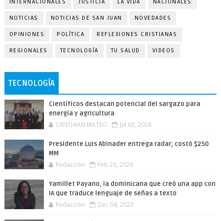
INTERNACIONALES
JUSTICIA
LA VIDA
NACIONALES
NOTICIAS
NOTICIAS DE SAN JUAN
NOVEDADES
OPINIONES
POLÍTICA
REFLEXIONES CRISTIANAS
REGIONALES
TECNOLOGÍA
TU SALUD
VIDEOS
TECNOLOGÍA
Científicos destacan potencial del sargazo para
energía y agricultura
CRISTHIAN MATEO
Jul 02, 2026
Presidente Luis Abinader entrega radar; costó $250
MM
Redacción
Feb 26, 2026
Yamillet Payano, la dominicana que creó una app con
IA que traduce lenguaje de señas a texto
Redacción
Dec 04, 2023