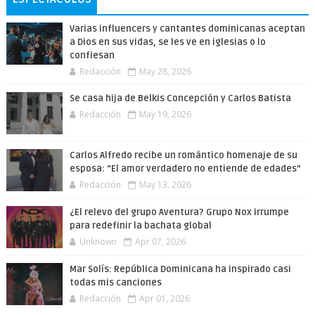
Varias influencers y cantantes dominicanas aceptan
a Dios en sus vidas, se les ve en iglesias o lo
confiesan
Redacción
May 28, 2026
Se casa hija de Belkis Concepción y Carlos Batista
Redacción
May 19, 2026
Carlos Alfredo recibe un romántico homenaje de su
esposa: “El amor verdadero no entiende de edades”
Redacción
May 13, 2026
¿El relevo del grupo Aventura? Grupo Nox irrumpe
para redefinir la bachata global
Unknown
Apr 07, 2026
Mar Solís: República Dominicana ha inspirado casi
todas mis canciones
Redacción
Apr 01, 2026