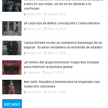
a Dios en sus vidas, se les ve en iglesias o lo
confiesan
Redacción
May 28, 2026
Se casa hija de Belkis Concepción y Carlos Batista
Redacción
May 19, 2026
Carlos Alfredo recibe un romántico homenaje de su
esposa: “El amor verdadero no entiende de edades”
Redacción
May 13, 2026
¿El relevo del grupo Aventura? Grupo Nox irrumpe
para redefinir la bachata global
Unknown
Apr 07, 2026
Mar Solís: República Dominicana ha inspirado casi
todas mis canciones
Redacción
Apr 01, 2026
ARCHIVO