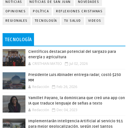
NOTICIAS
NOTICIAS DE SAN JUAN
NOVEDADES
OPINIONES
POLÍTICA
REFLEXIONES CRISTIANAS
REGIONALES
TECNOLOGÍA
TU SALUD
VIDEOS
TECNOLOGÍA
Científicos destacan potencial del sargazo para
energía y agricultura
CRISTHIAN MATEO
Jul 02, 2026
Presidente Luis Abinader entrega radar; costó $250
MM
Redacción
Feb 26, 2026
Yamillet Payano, la dominicana que creó una app con
IA que traduce lenguaje de señas a texto
Redacción
Dec 04, 2023
Implementarán Inteligencia Artificial al servicio 911
para mejor geolocalización, según Joel Santos