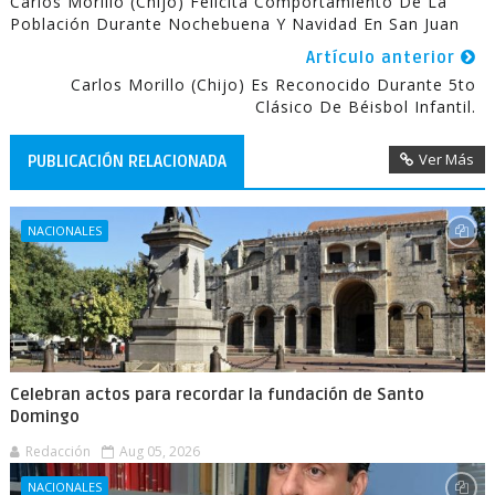
Carlos Morillo (Chijo) Felicita Comportamiento De La
Población Durante Nochebuena Y Navidad En San Juan
Artículo anterior
Carlos Morillo (Chijo) Es Reconocido Durante 5to
Clásico De Béisbol Infantil.
Ver Más
PUBLICACIÓN RELACIONADA
NACIONALES
Celebran actos para recordar la fundación de Santo
Domingo
Redacción
Aug 05, 2026
NACIONALES