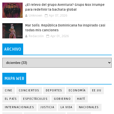
¿El relevo del grupo Aventura? Grupo Nox irrumpe
para redefinir la bachata global
Unknown
Apr 07, 2026
Mar Solís: República Dominicana ha inspirado casi
todas mis canciones
Redacción
Apr 01, 2026
ARCHIVO
MAPA WEB
CINE
CONCIERTOS
DEPORTES
ECONOMÍA
EE.UU
EL PAÍS
ESPECTÁCULOS
GOBIERNO
HAITÍ
INTERNACIONALES
JUSTICIA
LA VIDA
NACIONALES