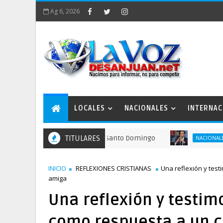
Ag 6, 2026
LOCALES
NACIONALES
INTERNAC
recordar la fundación de Santo Domingo
TITULARES
FINJU
NACIONALES
INICIO
REFLEXIONES CRISTIANAS
Una reflexión y test
amiga
Una reflexión y testim
como respuesta a un c