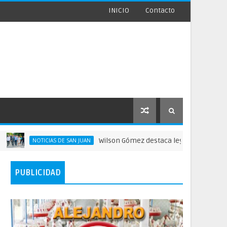
INICIO
Contacto
Wilson Gómez destaca legado del general Timot
NOTICIAS DE SAN JUAN
PUBLICIDAD