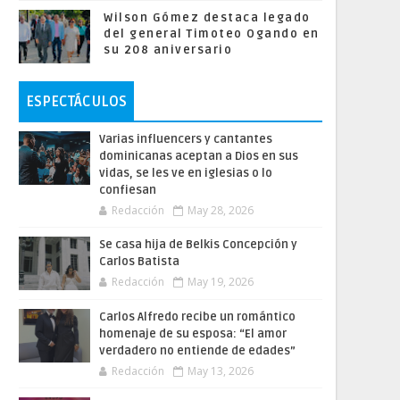
Wilson Gómez destaca legado
del general Timoteo Ogando en
su 208 aniversario
ESPECTÁCULOS
Varias influencers y cantantes
dominicanas aceptan a Dios en sus
vidas, se les ve en iglesias o lo
confiesan
Redacción
May 28, 2026
Se casa hija de Belkis Concepción y
Carlos Batista
Redacción
May 19, 2026
Carlos Alfredo recibe un romántico
homenaje de su esposa: “El amor
verdadero no entiende de edades”
Redacción
May 13, 2026