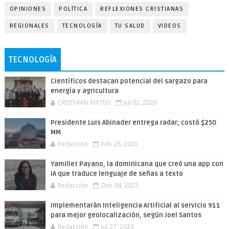
OPINIONES
POLÍTICA
REFLEXIONES CRISTIANAS
REGIONALES
TECNOLOGÍA
TU SALUD
VIDEOS
TECNOLOGÍA
Científicos destacan potencial del sargazo para
energía y agricultura
CRISTHIAN MATEO
Jul 02, 2026
Presidente Luis Abinader entrega radar; costó $250
MM
Redacción
Feb 26, 2026
Yamillet Payano, la dominicana que creó una app con
IA que traduce lenguaje de señas a texto
Redacción
Dec 04, 2023
Implementarán Inteligencia Artificial al servicio 911
para mejor geolocalización, según Joel Santos
Redacción
Jul 27, 2023