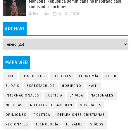
Mar Solís: República Dominicana ha inspirado casi
todas mis canciones
Redacción
Apr 01, 2026
ARCHIVO
MAPA WEB
CINE
CONCIERTOS
DEPORTES
ECONOMÍA
EE.UU
EL PAÍS
ESPECTÁCULOS
GOBIERNO
HAITÍ
INTERNACIONALES
JUSTICIA
LA VIDA
NACIONALES
NOTICIAS
NOTICIAS DE SAN JUAN
NOVEDADES
OPINIONES
POLÍTICA
REFLEXIONES CRISTIANAS
REGIONALES
TECNOLOGÍA
TU SALUD
VIDEOS