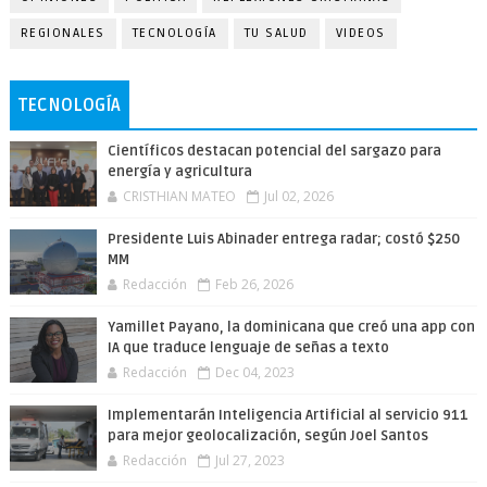
REGIONALES
TECNOLOGÍA
TU SALUD
VIDEOS
TECNOLOGÍA
Científicos destacan potencial del sargazo para
energía y agricultura
CRISTHIAN MATEO
Jul 02, 2026
Presidente Luis Abinader entrega radar; costó $250
MM
Redacción
Feb 26, 2026
Yamillet Payano, la dominicana que creó una app con
IA que traduce lenguaje de señas a texto
Redacción
Dec 04, 2023
Implementarán Inteligencia Artificial al servicio 911
para mejor geolocalización, según Joel Santos
Redacción
Jul 27, 2023