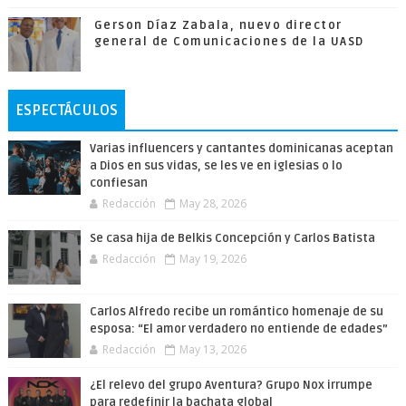
Gerson Díaz Zabala, nuevo director
general de Comunicaciones de la UASD
ESPECTÁCULOS
Varias influencers y cantantes dominicanas aceptan
a Dios en sus vidas, se les ve en iglesias o lo
confiesan
Redacción
May 28, 2026
Se casa hija de Belkis Concepción y Carlos Batista
Redacción
May 19, 2026
Carlos Alfredo recibe un romántico homenaje de su
esposa: “El amor verdadero no entiende de edades”
Redacción
May 13, 2026
¿El relevo del grupo Aventura? Grupo Nox irrumpe
para redefinir la bachata global