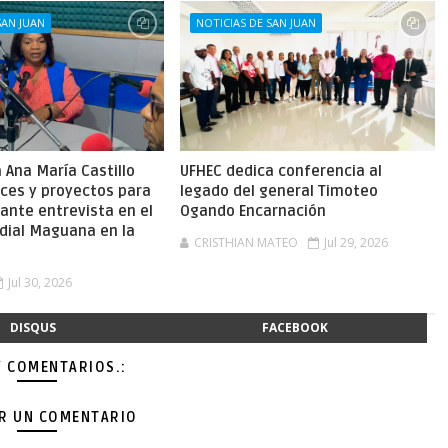
SAN JUAN
NOTICIAS DE SAN JUAN
Ana María Castillo
UFHEC dedica conferencia al
nces y proyectos para
legado del general Timoteo
ante entrevista en el
Ogando Encarnación
dial Maguana en la
CRISTHIAN MATEO
Jul 29, 2026
Jul 30, 2026
DISQUS
FACEBOOK
Y COMENTARIOS.:
AR UN COMENTARIO