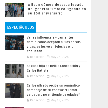
Wilson Gómez destaca legado
del general Timoteo Ogando en
su 208 aniversario
ESPECTÁCULOS
Varias influencers y cantantes
dominicanas aceptan a Dios en sus
vidas, se les ve en iglesias o lo
confiesan
Redacción
May 28, 2026
Se casa hija de Belkis Concepción y
Carlos Batista
Redacción
May 19, 2026
Carlos Alfredo recibe un romántico
homenaje de su esposa: “El amor
verdadero no entiende de edades”
Redacción
May 13, 2026