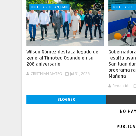
NOTICIAS DE SAN JUAN
NOTICIAS DE 
Wilson Gómez destaca legado del
Gobernadora 
general Timoteo Ogando en su
resalta ava
208 aniversario
San Juan dur
programa ra
CRISTHIAN MATEO
Jul 31, 2026
Mañana
Redacción
BLOGGER
NO HA
PUBLIC