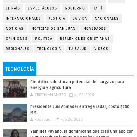
EL PAÍS
ESPECTÁCULOS
GOBIERNO
HAITÍ
INTERNACIONALES
JUSTICIA
LA VIDA
NACIONALES
NOTICIAS
NOTICIAS DE SAN JUAN
NOVEDADES
OPINIONES
POLÍTICA
REFLEXIONES CRISTIANAS
REGIONALES
TECNOLOGÍA
TU SALUD
VIDEOS
TECNOLOGÍA
Científicos destacan potencial del sargazo para
energía y agricultura
CRISTHIAN MATEO
Jul 02, 2026
Presidente Luis Abinader entrega radar; costó $250
MM
Redacción
Feb 26, 2026
Yamillet Payano, la dominicana que creó una app con