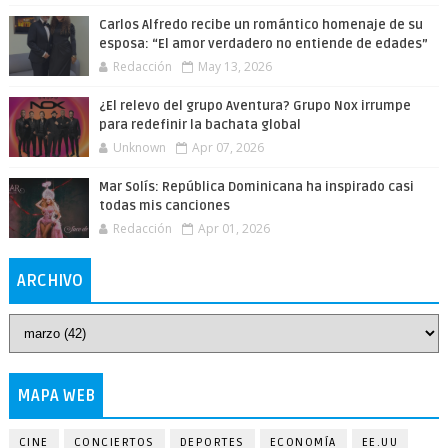
Carlos Alfredo recibe un romántico homenaje de su
esposa: “El amor verdadero no entiende de edades”
Redacción
May 13, 2026
¿El relevo del grupo Aventura? Grupo Nox irrumpe
para redefinir la bachata global
Unknown
Apr 07, 2026
Mar Solís: República Dominicana ha inspirado casi
todas mis canciones
Redacción
Apr 01, 2026
ARCHIVO
MAPA WEB
CINE
CONCIERTOS
DEPORTES
ECONOMÍA
EE.UU