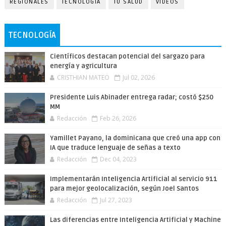
REGIONALES
TECNOLOGÍA
TU SALUD
VIDEOS
TECNOLOGÍA
Científicos destacan potencial del sargazo para
energía y agricultura
CRISTHIAN MATEO
Jul 02, 2026
Presidente Luis Abinader entrega radar; costó $250
MM
Redacción
Feb 26, 2026
Yamillet Payano, la dominicana que creó una app con
IA que traduce lenguaje de señas a texto
Redacción
Dec 04, 2023
Implementarán Inteligencia Artificial al servicio 911
para mejor geolocalización, según Joel Santos
Redacción
Jul 27, 2023
Las diferencias entre Inteligencia Artificial y Machine