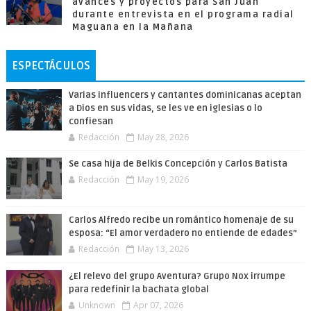
avances y proyectos para San Juan
durante entrevista en el programa radial
Maguana en la Mañana
ESPECTÁCULOS
Varias influencers y cantantes dominicanas aceptan
a Dios en sus vidas, se les ve en iglesias o lo
confiesan
Redacción
May 28, 2026
Se casa hija de Belkis Concepción y Carlos Batista
Redacción
May 19, 2026
Carlos Alfredo recibe un romántico homenaje de su
esposa: “El amor verdadero no entiende de edades”
Redacción
May 13, 2026
¿El relevo del grupo Aventura? Grupo Nox irrumpe
para redefinir la bachata global
Unknown
Apr 07, 2026