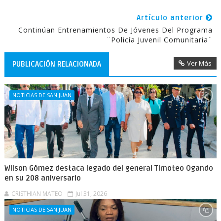
Artículo anterior
Continúan Entrenamientos De Jóvenes Del Programa
¨Policía Juvenil Comunitaria¨
Ver Más
PUBLICACIÓN RELACIONADA
NOTICIAS DE SAN JUAN
Wilson Gómez destaca legado del general Timoteo Ogando
en su 208 aniversario
CRISTHIAN MATEO
Jul 31, 2026
NOTICIAS DE SAN JUAN