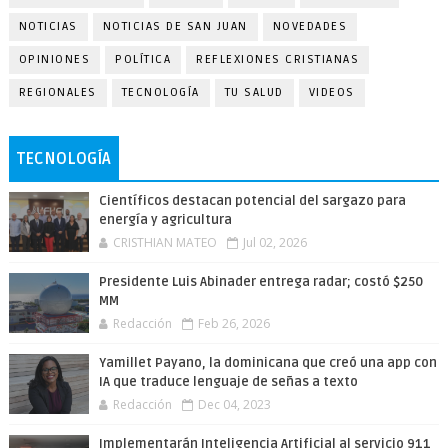
NOTICIAS
NOTICIAS DE SAN JUAN
NOVEDADES
OPINIONES
POLÍTICA
REFLEXIONES CRISTIANAS
REGIONALES
TECNOLOGÍA
TU SALUD
VIDEOS
TECNOLOGÍA
Científicos destacan potencial del sargazo para
energía y agricultura
CRISTHIAN MATEO
Jul 02, 2026
Presidente Luis Abinader entrega radar; costó $250
MM
Redacción
Feb 26, 2026
Yamillet Payano, la dominicana que creó una app con
IA que traduce lenguaje de señas a texto
Redacción
Dec 04, 2023
Implementarán Inteligencia Artificial al servicio 911