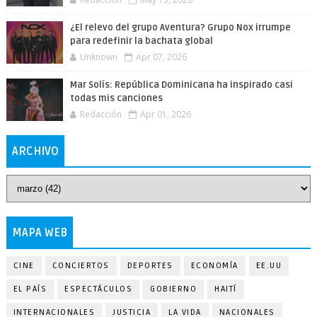
¿El relevo del grupo Aventura? Grupo Nox irrumpe
para redefinir la bachata global
Unknown
Apr 07, 2026
Mar Solís: República Dominicana ha inspirado casi
todas mis canciones
Redacción
Apr 01, 2026
ARCHIVO
MAPA WEB
CINE
CONCIERTOS
DEPORTES
ECONOMÍA
EE.UU
EL PAÍS
ESPECTÁCULOS
GOBIERNO
HAITÍ
INTERNACIONALES
JUSTICIA
LA VIDA
NACIONALES