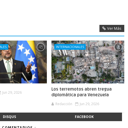
Ver Más
ALES
INTERNACIONALES
Los terremotos abren tregua
Jun 29, 2026
diplomática para Venezuela
Redacción
Jun 29, 2026
DISQUS
FACEBOOK