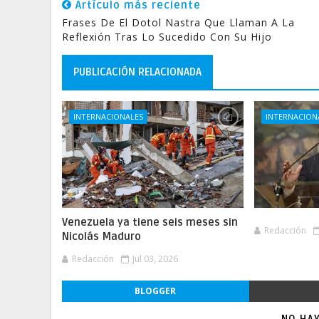
Artículo más reciente
Frases De El Dotol Nastra Que Llaman A La
Reflexión Tras Lo Sucedido Con Su Hijo
PUBLICACIÓN RELACIONADA
INTERNACIONALES
INTERNACION
Venezuela ya tiene seis meses sin
Redacción
Nicolás Maduro
Redacción
Jul 03, 2026
BLOGGER