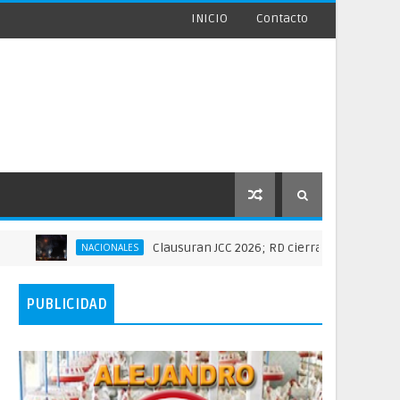
INICIO
Contacto
Clausuran JCC 2026; RD cierra histórica actuación de
NACIONALES
PUBLICIDAD