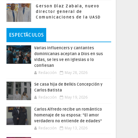
Gerson Díaz Zabala, nuevo
director general de
Comunicaciones de la UASD
ESPECTÁCULOS
Varias influencers y cantantes
dominicanas aceptan a Dios en sus
vidas, se les ve en iglesias o lo
confiesan
Redacción
May 28, 2026
Se casa hija de Belkis Concepción y
Carlos Batista
Redacción
May 19, 2026
Carlos Alfredo recibe un romántico
homenaje de su esposa: “El amor
verdadero no entiende de edades”
Redacción
May 13, 2026