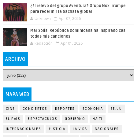
¿El relevo del grupo Aventura? Grupo Nox irrumpe
para redefinir la bachata global
Unknown
Apr 07, 2026
Mar Solís: República Dominicana ha inspirado casi
todas mis canciones
Redacción
Apr 01, 2026
ARCHIVO
MAPA WEB
CINE
CONCIERTOS
DEPORTES
ECONOMÍA
EE.UU
EL PAÍS
ESPECTÁCULOS
GOBIERNO
HAITÍ
INTERNACIONALES
JUSTICIA
LA VIDA
NACIONALES