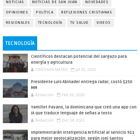
NOTICIAS
NOTICIAS DE SAN JUAN
NOVEDADES
OPINIONES
POLÍTICA
REFLEXIONES CRISTIANAS
REGIONALES
TECNOLOGÍA
TU SALUD
VIDEOS
TECNOLOGÍA
Científicos destacan potencial del sargazo para
energía y agricultura
CRISTHIAN MATEO
Jul 02, 2026
Presidente Luis Abinader entrega radar; costó $250
MM
Redacción
Feb 26, 2026
Yamillet Payano, la dominicana que creó una app con
IA que traduce lenguaje de señas a texto
Redacción
Dec 04, 2023
Implementarán Inteligencia Artificial al servicio 911
para mejor geolocalización, según Joel Santos