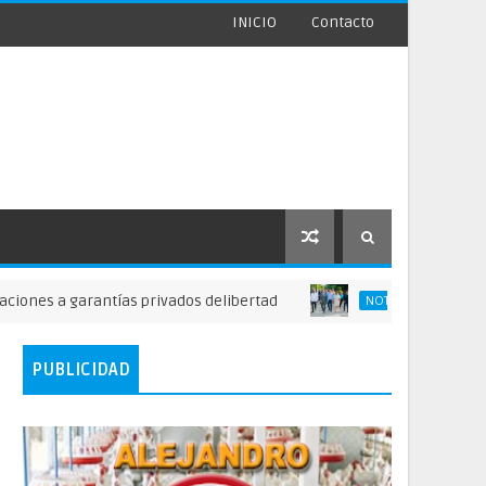
INICIO
Contacto
 a garantías privados delibertad
Wils
NOTICIAS DE SAN JUAN
PUBLICIDAD