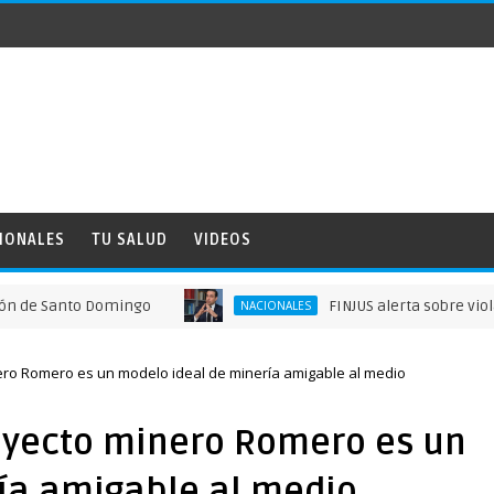
IONALES
TU SALUD
VIDEOS
Santo Domingo
FINJUS alerta sobre violaciones
NACIONALES
ero Romero es un modelo ideal de minería amigable al medio
oyecto minero Romero es un
ía amigable al medio