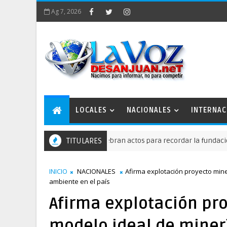
Ag 7, 2026
LOCALES
NACIONALES
INTERNAC
TITULARES
Celebran actos para recordar la fundación de 
NACIONALES
INICIO
NACIONALES
Afirma explotación proyecto min
ambiente en el país
Afirma explotación pr
modelo ideal de miner