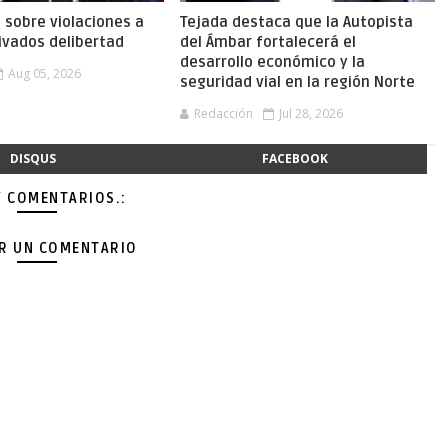
a sobre violaciones a
Tejada destaca que la Autopista
ivados delibertad
del Ámbar fortalecerá el
desarrollo económico y la
Aug 05, 2026
seguridad vial en la región Norte
Redacción
Jul 28, 2026
DISQUS
FACEBOOK
Y COMENTARIOS.:
AR UN COMENTARIO