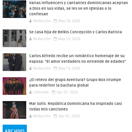
Varias influencers y cantantes dominicanas aceptan
a Dios en sus vidas, se les ve en iglesias o lo
confiesan
Redacción
May 28, 2026
Se casa hija de Belkis Concepción y Carlos Batista
Redacción
May 19, 2026
Carlos Alfredo recibe un romántico homenaje de su
esposa: “El amor verdadero no entiende de edades”
Redacción
May 13, 2026
¿El relevo del grupo Aventura? Grupo Nox irrumpe
para redefinir la bachata global
Unknown
Apr 07, 2026
Mar Solís: República Dominicana ha inspirado casi
todas mis canciones
Redacción
Apr 01, 2026
ARCHIVO