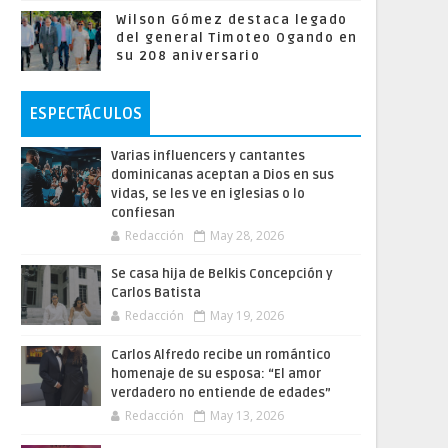
Wilson Gómez destaca legado
del general Timoteo Ogando en
su 208 aniversario
ESPECTÁCULOS
Varias influencers y cantantes
dominicanas aceptan a Dios en sus
vidas, se les ve en iglesias o lo
confiesan
Redacción
May 28, 2026
Se casa hija de Belkis Concepción y
Carlos Batista
Redacción
May 19, 2026
Carlos Alfredo recibe un romántico
homenaje de su esposa: “El amor
verdadero no entiende de edades”
Redacción
May 13, 2026