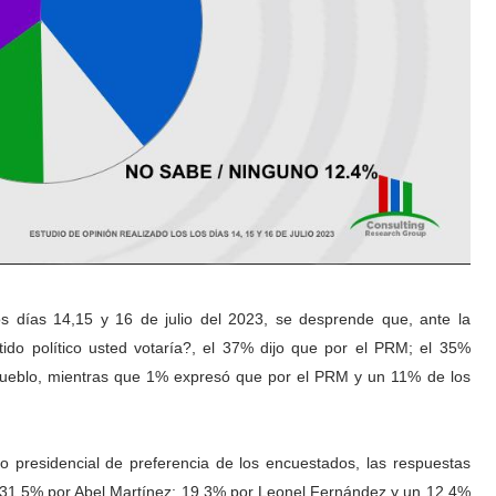
os días 14,15 y 16 de julio del 2023, se desprende que, ante la
rtido político usted votaría?, el 37% dijo que por el PRM; el 35%
Pueblo, mientras que 1% expresó que por el PRM y un 11% de los
o presidencial de preferencia de los encuestados, las respuestas
un 31.5% por Abel Martínez: 19.3% por Leonel Fernández y un 12.4%