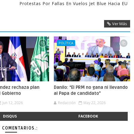
Protestas Por Fallas En Vuelos Jet Blue Hacia EU
Ver Más
POLÍTICA
ández rechaza plan
Danilo: “El PRM no gana ni llevando
el Gobierno
al Papa de candidato”
Jun 12, 2026
Redacción
May 22, 2026
DISQUS
FACEBOOK
Y COMENTARIOS.: