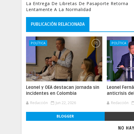
La Entrega De Libretas De Pasaporte Retorna
Lentamente A La Normalidad
PUBLICACIÓN RELACIONADA
POLÍTICA
POLÍTICA
Leonel y OEA destacan jornada sin
Leonel Fern
incidentes en Colombia
anticrisis d
Redacción
Jun 22, 2026
Redacción
BLOGGER
NO HA