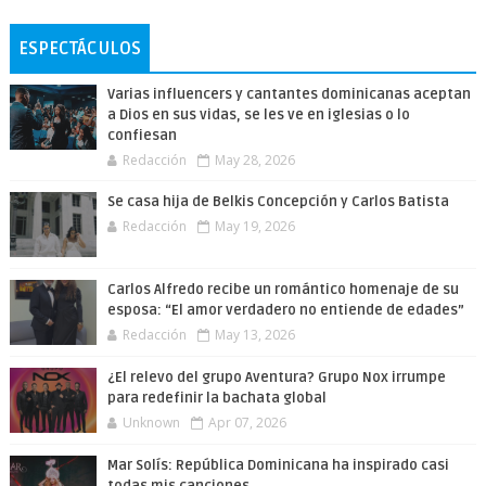
ESPECTÁCULOS
Varias influencers y cantantes dominicanas aceptan
a Dios en sus vidas, se les ve en iglesias o lo
confiesan
Redacción
May 28, 2026
Se casa hija de Belkis Concepción y Carlos Batista
Redacción
May 19, 2026
Carlos Alfredo recibe un romántico homenaje de su
esposa: “El amor verdadero no entiende de edades”
Redacción
May 13, 2026
¿El relevo del grupo Aventura? Grupo Nox irrumpe
para redefinir la bachata global
Unknown
Apr 07, 2026
Mar Solís: República Dominicana ha inspirado casi
todas mis canciones