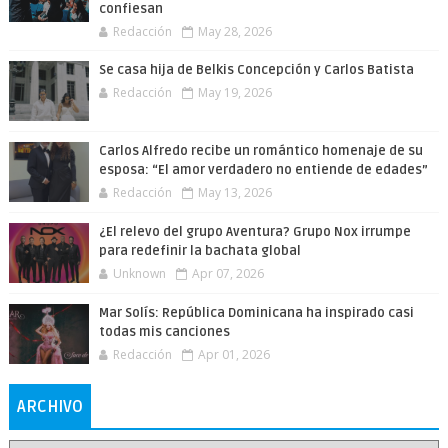
confiesan
Redacción
May 28, 2026
Se casa hija de Belkis Concepción y Carlos Batista
Redacción
May 19, 2026
Carlos Alfredo recibe un romántico homenaje de su
esposa: “El amor verdadero no entiende de edades”
Redacción
May 13, 2026
¿El relevo del grupo Aventura? Grupo Nox irrumpe
para redefinir la bachata global
Unknown
Apr 07, 2026
Mar Solís: República Dominicana ha inspirado casi
todas mis canciones
Redacción
Apr 01, 2026
ARCHIVO