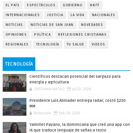
EL PAÍS
ESPECTÁCULOS
GOBIERNO
HAITÍ
INTERNACIONALES
JUSTICIA
LA VIDA
NACIONALES
NOTICIAS
NOTICIAS DE SAN JUAN
NOVEDADES
OPINIONES
POLÍTICA
REFLEXIONES CRISTIANAS
REGIONALES
TECNOLOGÍA
TU SALUD
VIDEOS
TECNOLOGÍA
Científicos destacan potencial del sargazo para
energía y agricultura
CRISTHIAN MATEO
Jul 02, 2026
Presidente Luis Abinader entrega radar; costó $250
MM
Redacción
Feb 26, 2026
Yamillet Payano, la dominicana que creó una app con
IA que traduce lenguaje de señas a texto