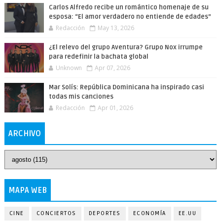
Carlos Alfredo recibe un romántico homenaje de su
esposa: “El amor verdadero no entiende de edades”
Redacción
May 13, 2026
¿El relevo del grupo Aventura? Grupo Nox irrumpe
para redefinir la bachata global
Unknown
Apr 07, 2026
Mar Solís: República Dominicana ha inspirado casi
todas mis canciones
Redacción
Apr 01, 2026
ARCHIVO
MAPA WEB
CINE
CONCIERTOS
DEPORTES
ECONOMÍA
EE.UU