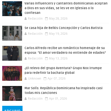
Varias influencers y cantantes dominicanas aceptan
a Dios en sus vidas, se les ve en iglesias o lo
confiesan
Redacción
May 28, 2026
Se casa hija de Belkis Concepción y Carlos Batista
Redacción
May 19, 2026
Carlos Alfredo recibe un romántico homenaje de su
esposa: “El amor verdadero no entiende de edades”
Redacción
May 13, 2026
¿El relevo del grupo Aventura? Grupo Nox irrumpe
para redefinir la bachata global
Unknown
Apr 07, 2026
Mar Solís: República Dominicana ha inspirado casi
todas mis canciones
Redacción
Apr 01, 2026