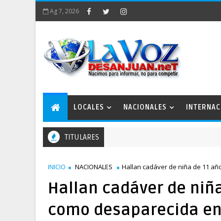
Ag 7, 2026
LOCALES
NACIONALES
INTERNAC
TITULARES
lan Estratégico San Juan 2050 conforma comisiones de trabajo
INICIO
NACIONALES
Hallan cadáver de niña de 11 añ
Hallan cadáver de niñ
como desaparecida en 