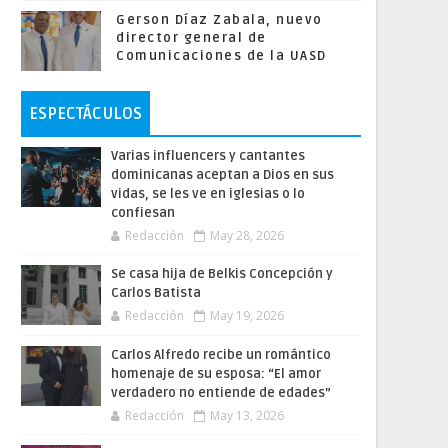
Gerson Díaz Zabala, nuevo
director general de
Comunicaciones de la UASD
ESPECTÁCULOS
Varias influencers y cantantes
dominicanas aceptan a Dios en sus
vidas, se les ve en iglesias o lo
confiesan
Redacción
May 28, 2026
Se casa hija de Belkis Concepción y
Carlos Batista
Redacción
May 19, 2026
Carlos Alfredo recibe un romántico
homenaje de su esposa: “El amor
verdadero no entiende de edades”
Redacción
May 13, 2026