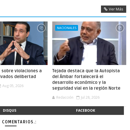
Ver Más
NACIONALES
a sobre violaciones a
Tejada destaca que la Autopista
ivados delibertad
del Ámbar fortalecerá el
desarrollo económico y la
Aug 05, 2026
seguridad vial en la región Norte
Redacción
Jul 28, 2026
DISQUS
FACEBOOK
Y COMENTARIOS.: