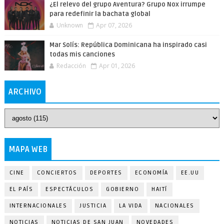
¿El relevo del grupo Aventura? Grupo Nox irrumpe
para redefinir la bachata global
Unknown
Apr 07, 2026
Mar Solís: República Dominicana ha inspirado casi
todas mis canciones
Redacción
Apr 01, 2026
ARCHIVO
MAPA WEB
CINE
CONCIERTOS
DEPORTES
ECONOMÍA
EE.UU
EL PAÍS
ESPECTÁCULOS
GOBIERNO
HAITÍ
INTERNACIONALES
JUSTICIA
LA VIDA
NACIONALES
NOTICIAS
NOTICIAS DE SAN JUAN
NOVEDADES