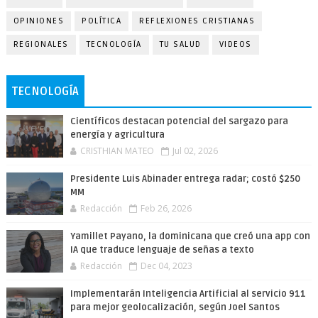
OPINIONES
POLÍTICA
REFLEXIONES CRISTIANAS
REGIONALES
TECNOLOGÍA
TU SALUD
VIDEOS
TECNOLOGÍA
Científicos destacan potencial del sargazo para
energía y agricultura
CRISTHIAN MATEO
Jul 02, 2026
Presidente Luis Abinader entrega radar; costó $250
MM
Redacción
Feb 26, 2026
Yamillet Payano, la dominicana que creó una app con
IA que traduce lenguaje de señas a texto
Redacción
Dec 04, 2023
Implementarán Inteligencia Artificial al servicio 911
para mejor geolocalización, según Joel Santos