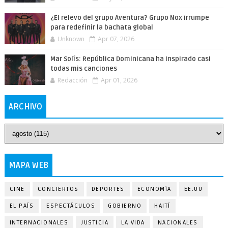
¿El relevo del grupo Aventura? Grupo Nox irrumpe
para redefinir la bachata global
Unknown
Apr 07, 2026
Mar Solís: República Dominicana ha inspirado casi
todas mis canciones
Redacción
Apr 01, 2026
ARCHIVO
MAPA WEB
CINE
CONCIERTOS
DEPORTES
ECONOMÍA
EE.UU
EL PAÍS
ESPECTÁCULOS
GOBIERNO
HAITÍ
INTERNACIONALES
JUSTICIA
LA VIDA
NACIONALES