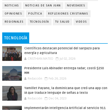
NOTICIAS
NOTICIAS DE SAN JUAN
NOVEDADES
OPINIONES
POLÍTICA
REFLEXIONES CRISTIANAS
REGIONALES
TECNOLOGÍA
TU SALUD
VIDEOS
TECNOLOGÍA
Científicos destacan potencial del sargazo para
energía y agricultura
CRISTHIAN MATEO
Jul 02, 2026
Presidente Luis Abinader entrega radar; costó $250
MM
Redacción
Feb 26, 2026
Yamillet Payano, la dominicana que creó una app con
IA que traduce lenguaje de señas a texto
Redacción
Dec 04, 2023
Implementarán Inteligencia Artificial al servicio 911